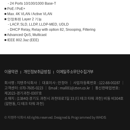
- 24 Ports 10/100/1000 Base-T
■ PoE / PoE+
■ Max. 4K VLAN / Active VLAN
■ 안정화된 Layer 2 기능
- LACP, SLD, LLDP, LLDP-MED, UDLD
- DHCP Relay, Relay with option 82, Snooping, Filtering
■ Advanced QoS, Multicast
■ IEEE 802.3az (EEE)
이용약관
개인정보취급방침
이메일주소무단수집거부
회사명 : 지텐주식회사
｜
대표이사 : 안정아
｜
사업자등록번호 : 122-88-00287
｜
고객센터 :
070-7605-0223
｜
Email :
mall81@zten.co.kr
｜
통신판매업번호:
제2023-경기과천-0307호
소재지 : (13840) 경기도 과천시 과천대로7길 33 (디 테크 타워 과천) 비동 비304호
(갈현동, 디 테크 타워 과천)
© 지텐주식회사 All rights reserved.
Designed & Programmed by WHOIS