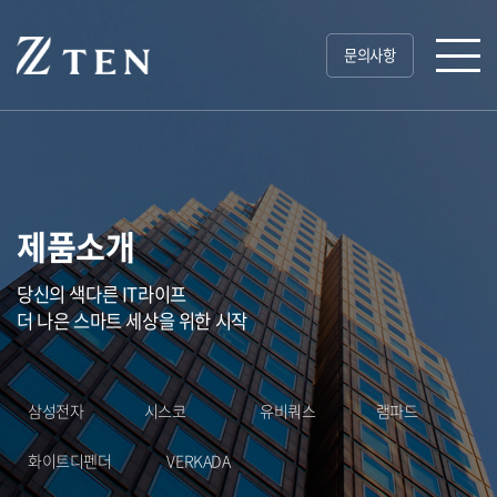
문의사항
제품소개
당신의 색다른 IT라이프
더 나은 스마트 세상을 위한 시작
삼성전자
시스코
유비쿼스
램파드
화이트디펜더
VERKADA